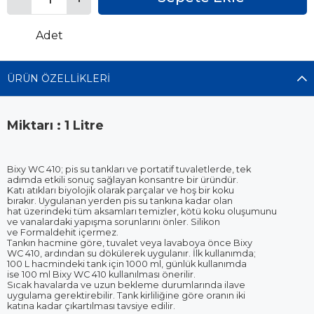
Adet
ÜRÜN ÖZELLIKLERI
Miktarı : 1 Litre
Bixy WC 410; pis su tankları ve portatif tuvaletlerde, tek
adımda etkili sonuç sağlayan konsantre bir üründür.
Katı atıkları biyolojik olarak parçalar ve hoş bir koku
bırakır. Uygulanan yerden pis su tankına kadar olan
hat üzerindeki tüm aksamları temizler, kötü koku oluşumunu
ve vanalardaki yapışma sorunlarını önler. Silikon
ve Formaldehit içermez.
Tankın hacmine göre, tuvalet veya lavaboya önce Bixy
WC 410, ardından su dökülerek uygulanır. İlk kullanımda;
100 L hacmindeki tank için 1000 ml, günlük kullanımda
ise 100 ml Bixy WC 410 kullanılması önerilir.
Sıcak havalarda ve uzun bekleme durumlarında ilave
uygulama gerektirebilir. Tank kirliliğine göre oranın iki
katına kadar çıkartılması tavsiye edilir.