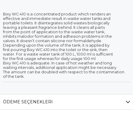
Bixy WC 410 is a concentrated product which renders an
effective and immediate result in waste water tanks and
portable toilets. It disintegrates solid wastes biologically
leaving a pleasant fragrance behind. It cleans all parts
from the point of application to the waste water tank,
inhibits malodor formation and adhesion problems in the
valves. It doesn’t contain silicone nor formaldehyde.
Depending upon the volume of the tank, it is applied by
first pouring Bixy WC 410 into the toilet or the sink, then
water. For a waste water tank of 100 L, 1000 ml is sufficient
for the first usage whereas for daily usage 100 ml
Bixy WC 410 is adequate. In case of hot weather and long
waiting intervals, additional application might be necessary.
The amount can be doubled with respect to the contamination
of the tank.
ÖDEME SEÇENEKLERI