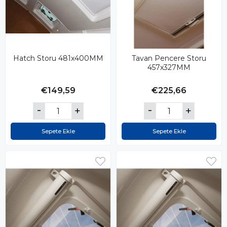
Hatch Storu 481x400MM
Tavan Pencere Storu
457x327MM
€149,59
€225,66
Sepete Ekle
Sepete Ekle