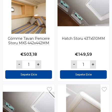
Gömme Tavan Pencere
Hatch Storu 437x510MM
Storu MK5 442x442MM
€503,18
€149,59
Sepete Ekle
Sepete Ekle