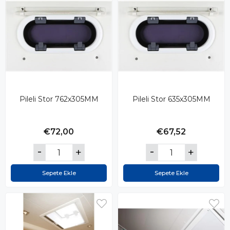
Pileli Stor 762x305MM
Pileli Stor 635x305MM
€72,00
€67,52
Sepete Ekle
Sepete Ekle