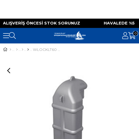
Z ALIŞVERIŞ ÖNCESI STOK SORUNUZ HAVALEDE %5
0
WLOCKLT60 Goose Neck, Tip:LT60