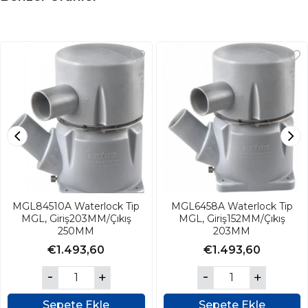
MGL84510A Waterlock Tip
MGL6458A Waterlock Tip
MGL, Giriş203MM/Çıkış
MGL, Giriş152MM/Çıkış
250MM
203MM
€1.493,60
€1.493,60
Sepete Ekle
Sepete Ekle