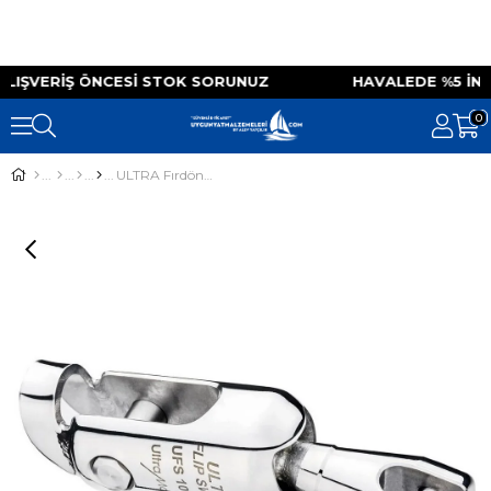
ALIŞVERIŞ ÖNCESI STOK SORUNUZ HAVALEDE %5 
0
ULTRA Fırdöndü ve Kancası Çeşitleri 10mm 35