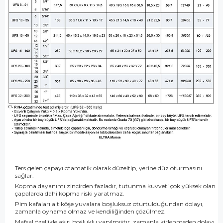
Ters gelen çapayı otamatik olarak düzeltip, yerine düz oturmasını
sağlar.
Kopma dayanımı zincirden fazladır, tutunma kuvveti çok yüksek olan
çapalarda dahi kopma riski yaratmaz.
Pim kafaları altıköşe yuvalara boşluksuz oturtulduğundan dolayı,
zamanla oynama olmaz ve kendiliğinden çözülmez.
Mafsal özellikle aşırı boşluklu yapılmıştır, zamanla kirlenmeden dolayı