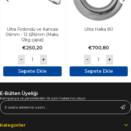
Ultra Fırdöndü ve Kancası
Ultra Halka 80
06mm - 12 (Ø6mm (Maks.
12kg çapa))
€250,20
€700,80
Sepete Ekle
Sepete Ekle
E-Bülten Üyeliği
Kampanya ve yeniliklerden ilk sizin haberiniz olsun
Kategoriler