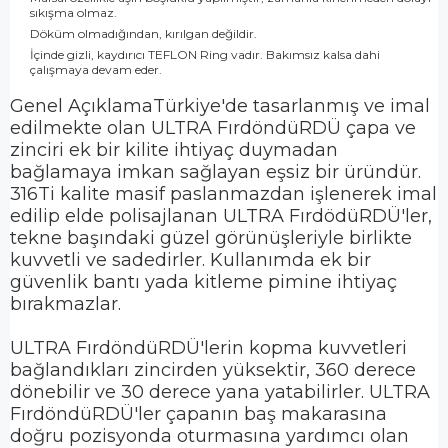
sıkışma olmaz.
Döküm olmadığından, kırılgan değildir.
İçinde gizli, kaydırıcı TEFLON Ring vadır. Bakımsız kalsa dahi
çalışmaya devam eder.
Genel Açıklama
Türkiye'de tasarlanmış ve imal
edilmekte olan ULTRA FırdöndüRDÜ çapa ve
zinciri ek bir kilite ihtiyaç duymadan
bağlamaya imkan sağlayan eşsiz bir üründür.
316Ti kalite masif paslanmazdan işlenerek imal
edilip elde polisajlanan ULTRA FırdödüRDÜ'ler,
tekne başındaki güzel görünüşleriyle birlikte
kuvvetli ve sadedirler. Kullanımda ek bir
güvenlik bantı yada kitleme pimine ihtiyaç
bırakmazlar.
ULTRA FırdöndüRDÜ'lerin kopma kuvvetleri
bağlandıkları zincirden yüksektir, 360 derece
dönebilir ve 30 derece yana yatabilirler. ULTRA
FırdöndüRDÜ'ler çapanın baş makarasına
doğru pozisyonda oturmasına yardımcı olan