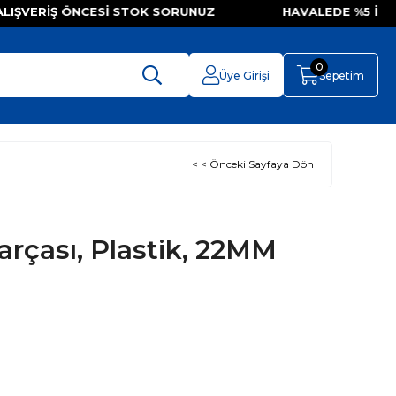
LIŞVERIŞ ÖNCESI STOK SORUNUZ HAVALEDE %5 İ
0
Üye Girişi
Sepetim
< < Önceki Sayfaya Dön
arçası, Plastik, 22MM