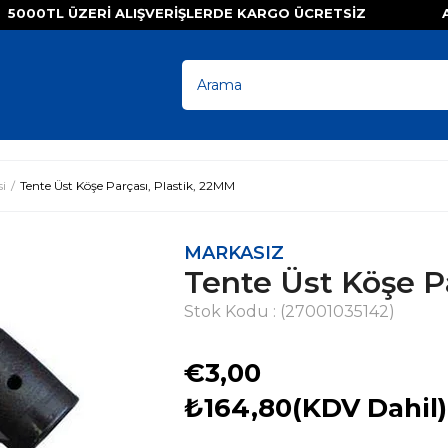
000TL ÜZERI ALIŞVERIŞLERDE KARGO ÜCRETSIZ A
i
Tente Üst Köşe Parçası, Plastik, 22MM
MARKASIZ
Tente Üst Köşe P
Stok Kodu
(27001035142)
€3,00
₺164,80
(KDV Dahil)