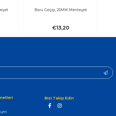
eşeli
Boru Geçişi, 25MM Menteşeli
B
€13,20
metleri
Bizi Takip Edin
ttum