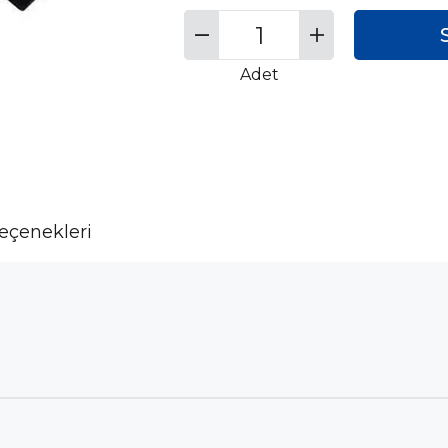
Adet
çenekleri