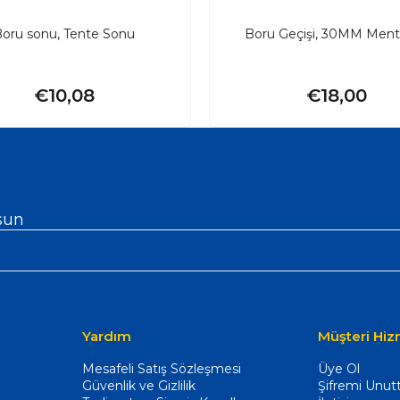
oru sonu, Tente Sonu
Boru Geçişi, 30MM Ment
€10,08
€18,00
sun
Yardım
Müşteri Hiz
Mesafeli Satış Sözleşmesi
Üye Ol
Güvenlik ve Gizlilik
Şifremi Unu