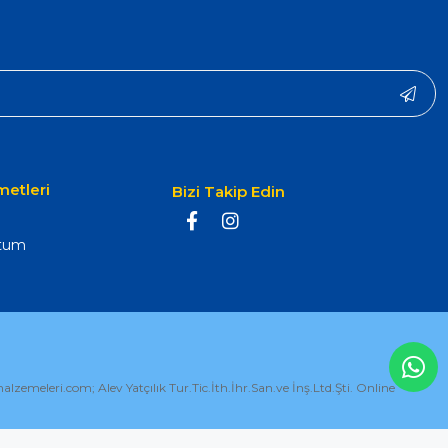
metleri
Bizi Takip Edin
ttum
emeleri.com; Alev Yatçılık Tur.Tic.İth.İhr.San.ve İnş.Ltd.Şti. Online