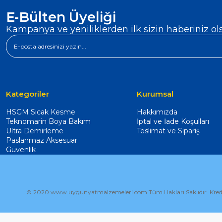
E-Bülten Üyeliği
Kampanya ve yeniliklerden ilk sizin haberiniz ol
Kategoriler
Kurumsal
HSGM Sıcak Kesme
Hakkımızda
Teknomarin Boya Bakım
İptal ve İade Koşulları
Ultra Demirleme
Teslimat ve Sipariş
Paslanmaz Aksesuar
Güvenlik
© 2020 www.uygunyatmalzemeleri.com Tüm Hakları Saklıdır. Kredi kartı