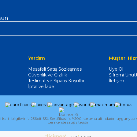
sun
Yardım
Müşteri Hiz
Mesafeli Satış Sözleşmesi
Üye Ol
Güvenlik ve Gizlilik
Şifremi Unu
Teslimat ve Sipariş Koşulları
İletişim
İptal ve İade
 bilgileriniz 256bit SSL Sertifikası ile %100 koruma altındadır. uygunyatmalz
perakende satış sitesidir.