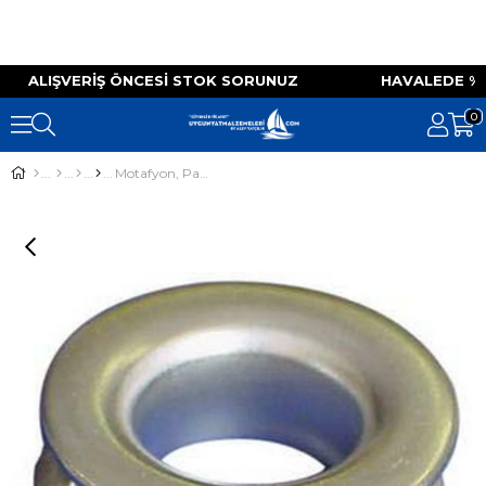
IZ ALIŞVERIŞ ÖNCESI STOK SORUNUZ HAVALEDE 
0
Motafyon, Paslanmaz Çelik, 16x30MM