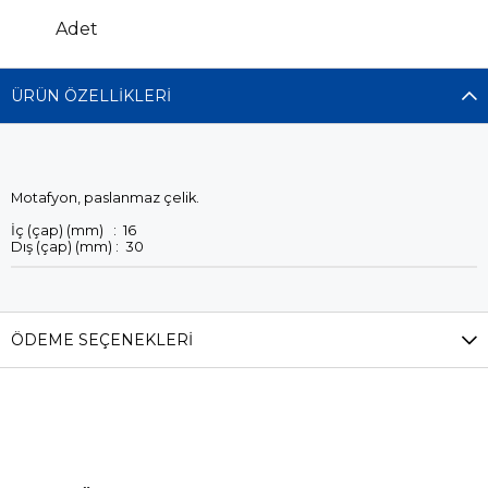
Adet
ÜRÜN ÖZELLIKLERI
Motafyon, paslanmaz çelik.
İç (çap) (mm) : 16
Dış (çap) (mm) : 30
ÖDEME SEÇENEKLERI