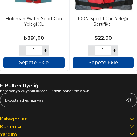
Holdman Water Sport Can
100N Sportif Can Yeleği,
Yeleği XL
Sertifikalı
₺891,00
$22.00
Sepete Ekle
Sepete Ekle
E-Bülten Üyeliği
Kampanya ve yeniliklerden ilk sizin haberiniz olsun
Kategoriler
Kurumsal
Yardım