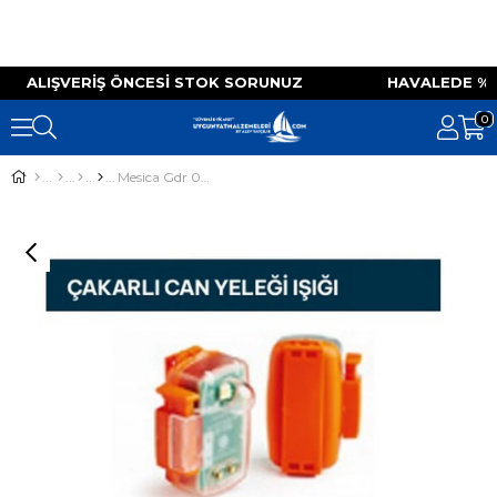
IZ ALIŞVERIŞ ÖNCESI STOK SORUNUZ HAVALEDE 
0
Mesica Gdr 008 Otomatik Can Yeleği Işığı Solas Onaylı