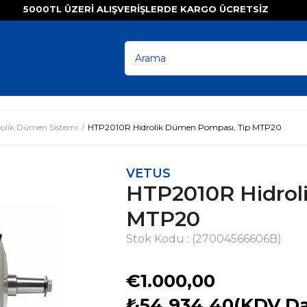
5000TL ÜZERI ALIŞVERIŞLERDE KARGO ÜCRETSI
rolik Dümen Sistemi
HTP2010R Hidrolik Dümen Pompası, Tip MTP20
VETUS
HTP2010R Hidrol
MTP20
Stok Kodu
(27004566606B)
€1.000,00
₺54.934,40
(KDV Da