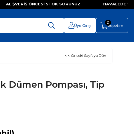
Z ALIŞVERIŞ ÖNCESI STOK SORUNUZ HAVALEDE %5
0
Üye Girişi
Sepetim
< < Önceki Sayfaya Dön
ik Dümen Pompası, Tip
hil)