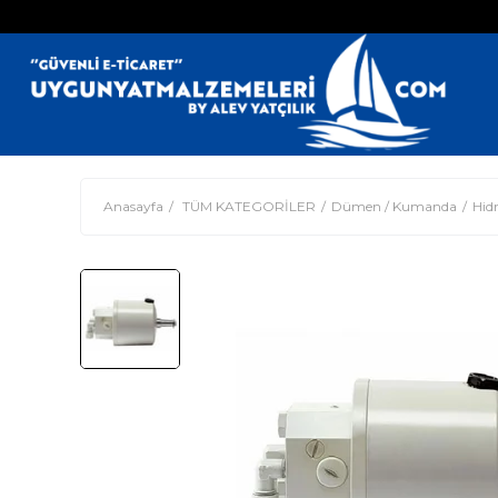
Anasayfa
TÜM KATEGORİLER
Dümen / Kumanda
Hid