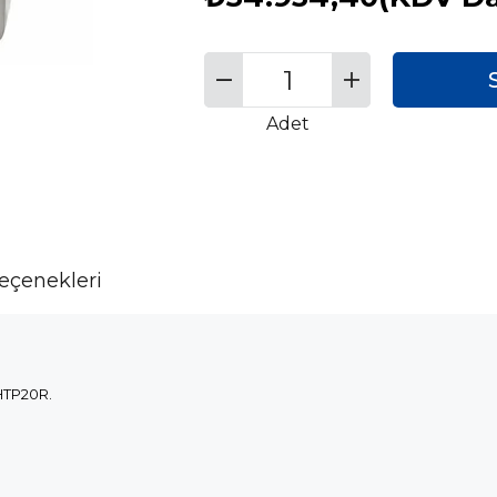
Adet
çenekleri
 HTP20R.