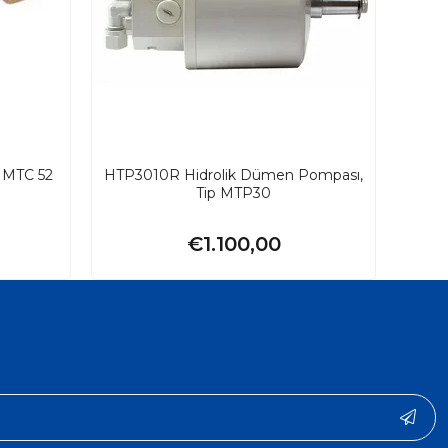
p MTC 52
HTP3010R Hidrolik Dümen Pompası,
Tip MTP30
€1.100,00