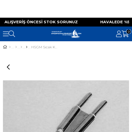
IZ ALIŞVERIŞ ÖNCESI STOK SORUNUZ HAVALEDE %
0
HSGM Sıcak Kesme Yedek Bıçağı / Halat Kesme Aleti Yedek Bıçağı, Heißschneider