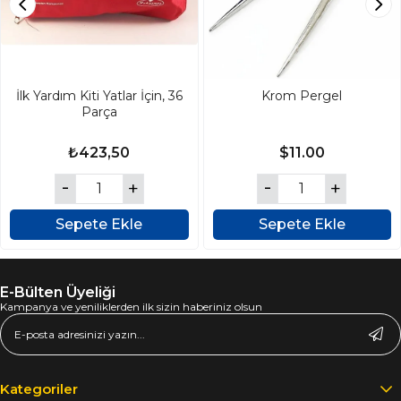
İlk Yardım Kiti Yatlar İçin, 36
Krom Pergel
Parça
₺423,50
$11.00
Sepete Ekle
Sepete Ekle
E-Bülten Üyeliği
Kampanya ve yeniliklerden ilk sizin haberiniz olsun
Kategoriler