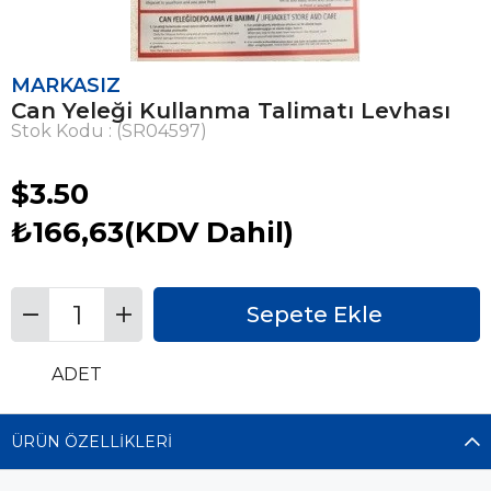
MARKASIZ
Can Yeleği Kullanma Talimatı Levhası
Stok Kodu
(SR04597)
$3.50
₺166,63
(KDV Dahil)
ADET
ÜRÜN ÖZELLIKLERI