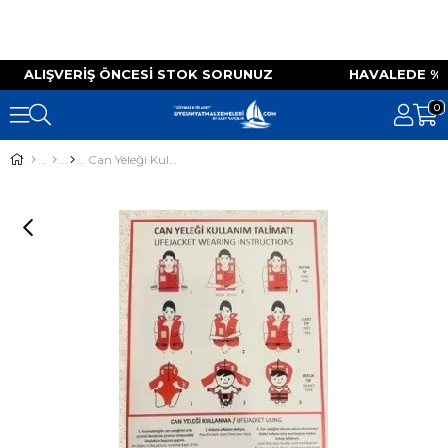
IZ ALIŞVERIŞ ÖNCESI STOK SORUNUZ HAVALEDE 
0
Can Yeleği Kullanma Talimatı Levhası