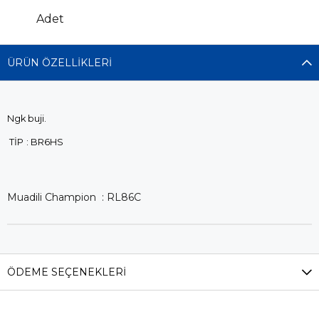
Adet
ÜRÜN ÖZELLIKLERI
Ngk buji.
TİP
: BR6HS
Muadili Champion : RL86C
ÖDEME SEÇENEKLERI