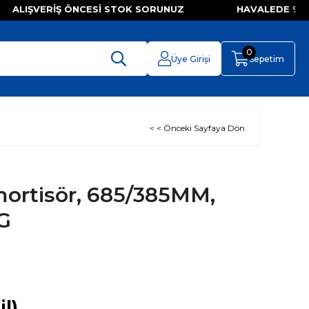
Z ALIŞVERIŞ ÖNCESI STOK SORUNUZ HAVALEDE %5
0
Üye Girişi
Sepetim
< < Önceki Sayfaya Dön
ortisör, 685/385MM,
G
l)