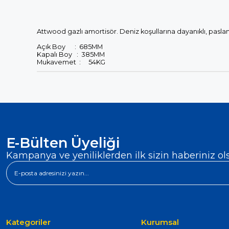
Attwood gazlı amortisör. Deniz koşullarına dayanıklı, paslanm
Açık Boy : 685MM
Kapalı Boy : 385MM
Mukavemet : 54KG
E-Bülten Üyeliği
Kampanya ve yeniliklerden ilk sizin haberiniz ol
Kategoriler
Kurumsal