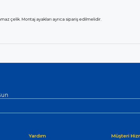
az çelik. Montaj ayakları ayrıca sipariş edilmelidir.
sun
Yardım
Müşteri Hiz