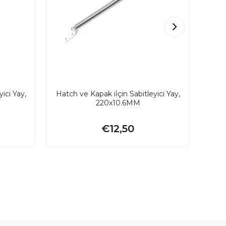
ici Yay,
Hatch ve Kapak iİçin Sabitleyici Yay,
Attwo
220x10.6MM
€12,50