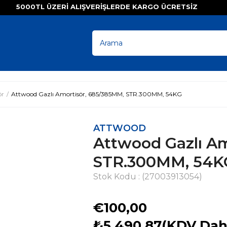
5000TL ÜZERI ALIŞVERIŞLERDE KARGO ÜCRETSI
ör
Attwood Gazlı Amortisör, 685/385MM, STR.300MM, 54KG
ATTWOOD
Attwood Gazlı Am
STR.300MM, 54K
Stok Kodu
(27003913054)
€100,00
₺5.490,87
(KDV Dahi