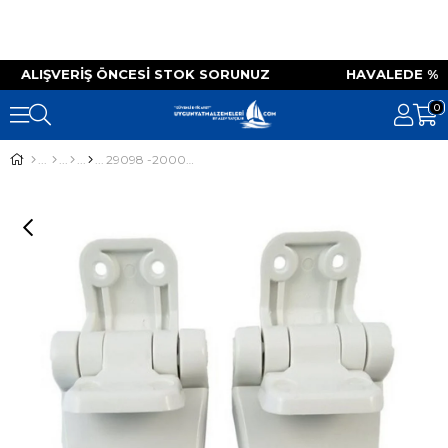
IZ ALIŞVERIŞ ÖNCESI STOK SORUNUZ HAVALEDE 
0
29098 -2000 Tuvalet Menteşesi ( Hinge Set)